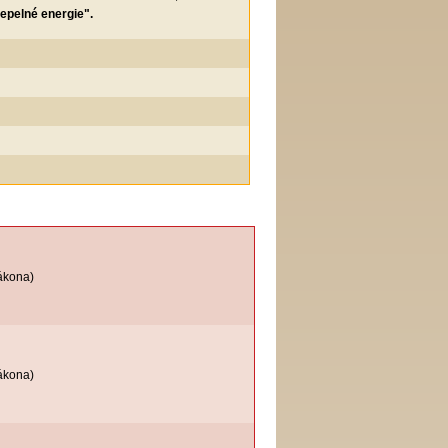
epelné energie".
ákona)
ákona)