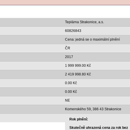
Teplárna Strakonice, a.s.
60826843
Cena: jedná se o maximální plnění
ČR
2017
1 999 999.00 Kč
2 419 998.80 Kč
0.00 Kč
0.00 Kč
NE
Komenského 59, 386 43 Strakonice
Rok plnění:
Skutečně uhrazená cena za rok bez