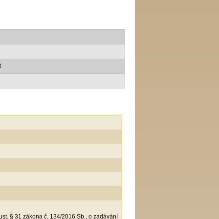
R
 ust. § 31 zákona č. 134/2016 Sb., o zadávání