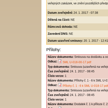
veřejných zakázek, ve znění pozdějších předp
Datum zveřejnění:
24. 1. 2017 - 07:38
Dělená na části:
NE
Rámcová dohoda:
NE
Zavedení DNS:
NE
Datum uzavření smlouvy:
20. 1. 2017 - 12:4
Přílohy:
Název dokumentu:
Smlouva na dodávku a od
Odkaz:
SML U-018-00-17.pdf
Typ dokumentu:
Smlouva (uzavřená na veřej
Čas zveřejnění:
24. 1. 2017 - 08:45
Číslo verze:
1
Název dokumentu:
Přílohy č. 1 - 6 k SML U-
Odkaz:
Přílohy č. 1 - 6 k SML U-018-17.pd
Typ dokumentu:
Smlouva (uzavřená na veřej
Čas zveřejnění:
24. 1. 2017 - 08:45
Číslo verze:
1
Název dokumentu:
Dodatek č. 1 k příloze č.