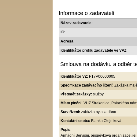
Informace o zadavateli
Název zadavatele:
IČ:
Adresa:
Identifikátor profilu zadavatele ve VVZ:
Smlouva na dodávku a odběr te
Identifikátor VZ:
P17V00000005
Specifikace zadávacího řízení:
Zakázka mal
Předmět zakázky:
služby
Místo plnění:
VUZ Strakonice, Palackého nám
Stav řízení:
zakázka byla zadána
Kontaktní osoba:
Blanka Olejníková
Popis:
Armádní Servisní, příspěvková organizace, jej