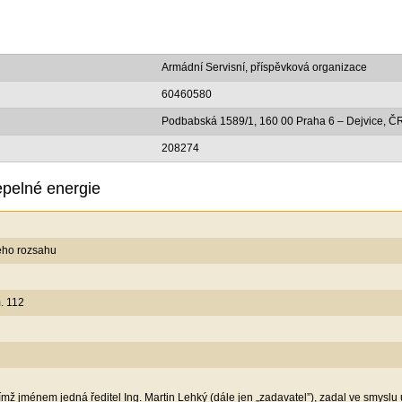
Armádní Servisní, příspěvková organizace
60460580
Podbabská 1589/1, 160 00 Praha 6 – Dejvice, Č
208274
pelné energie
ého rozsahu
. 112
ímž jménem jedná ředitel Ing. Martin Lehký (dále jen „zadavatel”), zadal ve smyslu