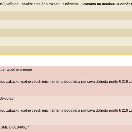
isů
,
veřejnou zakázku malého rozsahu s názvem:
„Smlouva na dodávku a odběr t
1
běr tepelné energie
nou zakázku včetně všech jejích změn a dodatků a rámcová dohoda podle § 219 z
018-00-17
f
nou zakázku včetně všech jejích změn a dodatků a rámcová dohoda podle § 219 z
 2 SML U-018-00/17