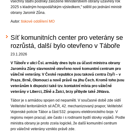
všechny státní podniky založené Ministerstvem obrany uzavřely rok
2025 s kladným hospodářským výsledkem," sdělil po jednání ministr
obrany Jaromír Zůna.
Autor:
tiskové oddělení MO
Síť komunitních center pro veterány se
rozrůstá, další bylo otevřeno v Táboře
23.1.2026
V Táboře v ulici Čsl. armády dnes bylo za účasti ministra obrany
Jaromíra Zůny slavnostně otevřeno nové komunitní centrum pro
válečné veterány. V České republice jsou taková centra čtyři – v
Praze, Brně, Olomouci a nově právě na jihu Čech. Kromě toho jsou
veteránům k dispozici také tzv. kontaktní místa pro válečné
veterány v Liberci, Zlíně a Žatci, brzy přibyde také Jihlava.
Tábor je s armádou spojen od nepaměti. V současné době zde sídlí
Velitelství teritoriálních sil AČR, 42. mechanizovaný prapor, Velitelství
Vojenské policie Tábor a část 532. praporu elektronického boje. V
regionu nejen pracují, ale často i s rodinami bydlí stovky vojáků. Podle
ministra obrany je proto zcela logické, že další komunitní centrum
pro válečné veterány vzniklo právě zde.