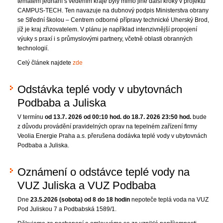
tématem jednání s vedením kraje byly mimo jiné další kroky v projektu
CAMPUS-TECH. Ten navazuje na dubnový podpis Ministerstva obrany
se Střední školou – Centrem odborné přípravy technické Uherský Brod,
jíž je kraj zřizovatelem. V plánu je například intenzivnější propojení
výuky s praxí i s průmyslovými partnery, včetně oblasti obranných
technologií.
Celý článek najdete
zde
Odstávka teplé vody v ubytovnách
Podbaba a Juliska
V termínu
od 13.7. 2026 od 00:10 hod. do 18.7. 2026 23:50 hod.
bude
z důvodu provádění pravidelných oprav na tepelném zařízení firmy
Veolia Energie Praha a.s. přerušena dodávka teplé vody v ubytovnách
Podbaba a Juliska.
Oznámení o odstávce teplé vody na
VUZ Juliska a VUZ Podbaba
Dne
23.5.2026 (sobota) od 8 do 18 hodin
nepoteče teplá voda na VUZ
Pod Juliskou 7 a Podbabská 1589/1.