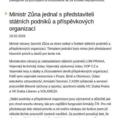
Děkujeme za pochopení a omlouváme se za vzniklé nepříjemnosti.
Ministr Zůna jednal s představiteli
státních podniků a příspěvkových
organizací
10.02.2026
Ministr obrany Jaromír Zůna se dnes setkal s řediteli státních podniků a
příspěvkových organizací. Tématem jednání bylo mimo jiné představení
hlavních priorit a úkolů pro tento rok.
Ministerstvo obrany je zakladatelem státních podniků LOM PRAHA,
Vojenský technický ústav, Vojenský výzkumný ústav, VOP CZ a
Vojenské lesy a statky a zřizovatelem devíti příspěvkových organizací.
Patří sem vojenské nemocnice v Praze, Brně a Olomouci, Ústav
leteckého zdravotnictví, Armádní Servisní, CASRI (vědecké a servisní
pracoviště tělesné výchovy a sportu), sportovní oddíly HC Dukla Praha
a VK Dukla Liberec a VOLAREZA.
„Státní podniky a příspěvkové organizace jsou významné a důležité jak
pro chod resortu obrany, tak pro zajištění fungování Armády ČR. Pro mě
představuje tato oblast prioritu a od svého nástupu do funkce jsem již
několik těchto pracovišť osobně navštívil. Za pozitivní považuji fakt, že