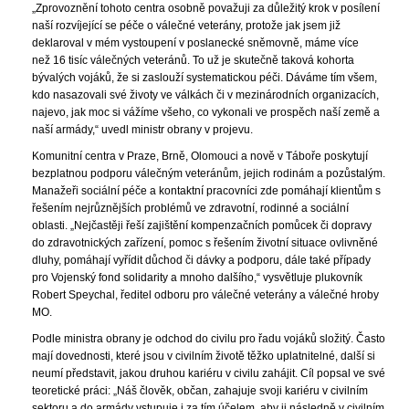
„Zprovoznění tohoto centra osobně považuji za důležitý krok v posílení
naší rozvíjející se péče o válečné veterány, protože jak jsem již
deklaroval v mém vystoupení v poslanecké sněmovně, máme více
než 16 tisíc válečných veteránů. To už je skutečně taková kohorta
bývalých vojáků, že si zaslouží systematickou péči. Dáváme tím všem,
kdo nasazovali své životy ve válkách či v mezinárodních organizacích,
najevo, jak moc si vážíme všeho, co vykonali ve prospěch naší země a
naší armády,“ uvedl ministr obrany v projevu.
Komunitní centra v Praze, Brně, Olomouci a nově v Táboře poskytují
bezplatnou podporu válečným veteránům, jejich rodinám a pozůstalým.
Manažeři sociální péče a kontaktní pracovníci zde pomáhají klientům s
řešením nejrůznějších problémů ve zdravotní, rodinné a sociální
oblasti. „Nejčastěji řeší zajištění kompenzačních pomůcek či dopravy
do zdravotnických zařízení, pomoc s řešením životní situace ovlivněné
dluhy, pomáhají vyřídit důchod či dávky a podporu, dále také případy
pro Vojenský fond solidarity a mnoho dalšího,“ vysvětluje plukovník
Robert Speychal, ředitel odboru pro válečné veterány a válečné hroby
MO.
Podle ministra obrany je odchod do civilu pro řadu vojáků složitý. Často
mají dovednosti, které jsou v civilním životě těžko uplatnitelné, další si
neumí představit, jakou druhou kariéru v civilu zahájit. Cíl popsal ve své
teoretické práci: „Náš člověk, občan, zahajuje svoji kariéru v civilním
sektoru a do armády vstupuje i za tím účelem, aby ji následně v civilním