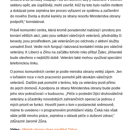
sektoru opět, ale úspěšněji, mohl završit. Kéž by toto bylo naším mottem
a dokázali jsme zejména ten proces vyřazení ze systému a začlenění
do nového života a druhé kariéry ze strany resortu Ministerstva obrany
podpořit,“ konstatoval.
Právě komunitní centra, která kromě poradenství nabízejí i prostory pro
konání větších akcí, jako jsou setkání válečných veteránů, přednášky či
besedy, jsou prostředkem, jak veteránům po odchodu z aktivní služby
usnadnit život. Vedle nich fungují i takzvaná kontaktní místa pro válečné
veterány. K Liberci a Zlínu na začátku tohoto roku přibyl Žatec, jihlavské
bude otevřeno v nejbližší době. Veteráni také mohou využívat speciální
telefonickou linku.
O pomoc komunitních center je podle ministra obrany veliký zájem. Jen
v loňském roce v nich pracovníci pomohli pěti stovkám válečných
veteránů. Dalším pak pomohli v terénu, kdy za veterány jezdí přímo
do jejich domovů. A podpora ze strany Ministerstva obrany bude podle
jeho slov pokračovat i v budoucnu. „Péče o poslední žijící druhoválečné
veterány a účastníky novodobých zahraničních operací je jednou z
mých priorit ve funkci. Hovořil jsem o tom v poslanecké sněmovně,
máme to uvedeno i v programovém prohlášení vlády. Čeká nás však
stále ještě mnoho práce, zejména v oblasti péče o duševní zdraví,“
zdůraznil Jaromír Zůna.
Video
-
Ministr obrany dnes navštívil Tábor