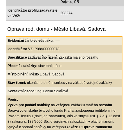
Dejvice, ČR
Identifikátor profilu zadavatele
208274
ve VVZ:
Oprava rod. domu - Město Libavá, Sadová
Evidenční číslo ve věstníku:
-----
Identifikátor VZ:
P08V00000078
Specifikace zadávacího řízení:
Zakázka malého rozsahu
Předmět zakázky:
stavební práce
Místo plnění:
Město Libavá, Sadová
Stav řízení:
ukončeno plnění smlouvy na základě veřejné zakázky
Kontaktní osoba:
Ing. Lenka Solařová
Popis:
Výzva pro podání nabídky na veřejnou zakázku malého rozsahu
Správa vojenského bytového fondu Praha, zastoupená ředitelem Ing.
Pavlem Jevulou (dále jen zadavatel), Vás ve smyslu ust. § 7 a § 12 odst.
3) zákona č. 137/2006 Sb., o veřejných zakázkách, v platném znění,
vyzývá k podání nabídky na veřejnou zakázku
"Oprava rodinného