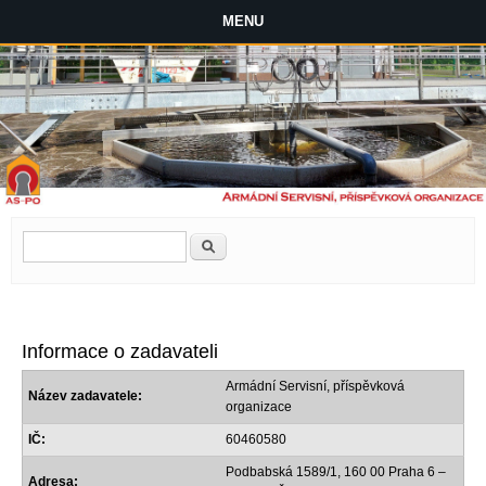
MENU
Vyhledávání
Hledat
Informace o zadavateli
Armádní Servisní, příspěvková
Název zadavatele:
organizace
IČ:
60460580
Podbabská 1589/1, 160 00 Praha 6 –
Adresa: