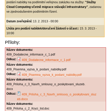
podání nabídky na podlimitní veřejnou zakázku na služby:
"Služby
Cloud Computing včetně migrace stávající infrastruktury"
, zadanou
ve zjednodušeném podlimitním řízení.
Datum zveřejnění:
13. 2. 2013 - 00:00
Lhůta pro podání nabídek/doručení žádostí o účast::
15. 3. 2013 -
10:00
Přílohy:
Název dokumentu:
409_Dodatecne_informace_c_1.pdf
Odkaz:
409_Dodatecne_informace_c_1.pdf
Název dokumentu:
409_Pisemna_vyzva_k_podani_nabidky.pdf
Odkaz:
409_Pisemna_vyzva_k_podani_nabidky.pdf
Název dokumentu:
409_Priloha_c_3_Navrh_smlouvy_o_poskytovani_sluzeb.
docx
Odkaz:
409_Priloha_c_3_Navrh_smlouvy_o_poskytovani_sluz
eb.docx
Název dokumentu:
409_Priloha_c_2_Kryci_list.doc