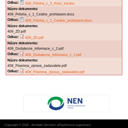
Odkaz:
409_Priloha_c_2_Kryci_list.doc
Název dokumentu:
409_Priloha_c_1_Cestne_prohlaseni.docx
Odkaz:
409_Priloha_c_1_Cestne_prohlaseni.docx
Název dokumentu:
409_ZD.pdf
Odkaz:
409_ZD.pdf
Název dokumentu:
409_Dodatecne_informace_c_2.pdf
Odkaz:
409_Dodatecne_informace_c_2.pdf
Název dokumentu:
409_Pisemna_zprava_zadavatele.pdf
Odkaz:
409_Pisemna_zprava_zadavatele.pdf
Copyright © 2026 - Armádní Servisní, příspěvková organizace