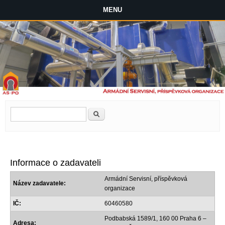
MENU
Vyhledávání
Hledat
Informace o zadavateli
Armádní Servisní, příspěvková
Název zadavatele:
organizace
IČ:
60460580
Podbabská 1589/1, 160 00 Praha 6 –
Adresa: