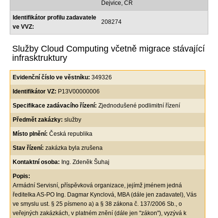
Dejvice, ČR
Identifikátor profilu zadavatele
208274
ve VVZ:
Služby Cloud Computing včetně migrace stávající
infrasktruktury
Evidenční číslo ve věstníku:
349326
Identifikátor VZ:
P13V00000006
Specifikace zadávacího řízení:
Zjednodušené podlimitní řízení
Předmět zakázky:
služby
Místo plnění:
Česká republika
Stav řízení:
zakázka byla zrušena
Kontaktní osoba:
Ing. Zdeněk Šuhaj
Popis:
Armádní Servisní, příspěvková organizace, jejímž jménem jedná
ředitelka AS-PO Ing. Dagmar Kynclová, MBA (dále jen zadavatel), Vás
ve smyslu ust. § 25 písmeno a) a § 38 zákona č. 137/2006 Sb., o
veřejných zakázkách, v platném znění (dále jen "zákon"), vyzývá k