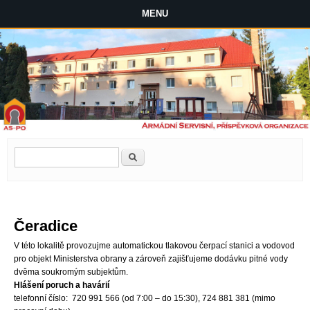
MENU
Vyhledávání
Hledat
Čeradice
V této lokalitě provozujme automatickou tlakovou čerpací stanici a vodovod
pro objekt Ministerstva obrany a zároveň zajišťujeme dodávku pitné vody
dvěma soukromým subjektům.
Hlášení poruch a havárií
telefonní číslo: 720 991 566 (od 7:00 – do 15:30), 724 881 381 (mimo