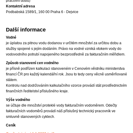
pracovní dobu)
Kontaktní adresa
Podbabská 1589/1, 160 00 Praha 6 - Dejvice
Další informace
Vodné
je úplatou za pitnou vodu dodanou v určitém množství za určitou dobu a
služby spojené s jejím dodáním. Právo na vodné vzniká vtokem vody do
vodovodního potrubí napojeného bezprostředně za fakturačním měřidlem.
Způsob stanovení cen vodného
je přísně podřízen kalkulaci stanoveném v Cenovém věstníku ministerstva
financí ČR pro každý kalendářní rok. Jsou to tedy ceny věcně usměrňované
státem.
Kontrolu nad dodržováním kalkulačního vzorce provádí stát prostřednictvím
finančních ředitelství příslušného kraje.
Výše vodného
se účtuje dle množství proteklé vody fakturačním vodoměrem. Odečty
fakturačních vodoměrů provádí náš příslušný technický pracovník ve
smluvně stanovených cyklech.
Ceník