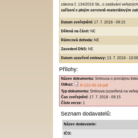
zákona č. 134/2016 Sb., o zadávání veřejnýc
zařízení s plným servisně-materiálovým z
Datum zveřejnění:
17. 7. 2018 - 09:15
Dělená na části:
NE
Rámcová dohoda:
NE
Zavedení DNS:
NE
Datum uzavření smlouvy:
13. 7. 2018 - 10:0
Přílohy:
Název dokumentu:
Smlouva o pronájmu tisko
Odkaz:
R-222-00-18.pdf
Typ dokumentu:
Smlouva (uzavřená na veřej
Čas zveřejnění:
17. 7. 2018 - 09:15
Číslo verze:
1
Seznam dodavatelů:
Název dodavatele:
IČO: