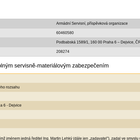
Armádní Servisní, příspěvková organizace
60460580
Podbabská 1589/1, 160 00 Praha 6 – Dejvice, Č
208274
 plným servisně-materiálovým zabezpečením
ého rozsahu
 6 - Dejvice
mž jménem jedná ředitel Ing. Martin Lehký (dále jen „zadavatel”), zadal ve smyslu us