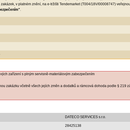
h zakázek, v platném znění, na e-tržišti Tendemarket (T004/18V/00008747) veřejn
abezpečením"
.
0
vých zařízení s plným servisně-materiálovým zabezpečením
nou zakázku včetně všech jejích změn a dodatků a rámcová dohoda podle § 219 z
DATECO SERVICES s.r.o.
28425138