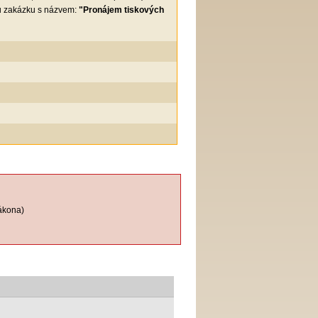
ou zakázku s názvem:
"Pronájem tiskových
ákona)