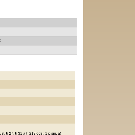
R
t. § 27, § 31 a § 219 odst. 1 písm. a)