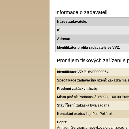
Informace o zadavateli
Název zadavatele:
IČ:
Adresa:
Identifikátor profilu zadavatele ve VVZ:
Pronájem tiskových zařízení s
Identifikátor VZ:
P18V00000064
Specifikace zadávacího řízení:
Zakázka mal
Předmět zakázky:
služby
Místo plnění:
Podbabská 1589/1, 160 00 Praha
Stav řízení:
zakázka byla zadána
Kontaktní osoba:
Ing. Petr Pekárek
Popis:
Armádní Servisní, příspěvková organizace, její