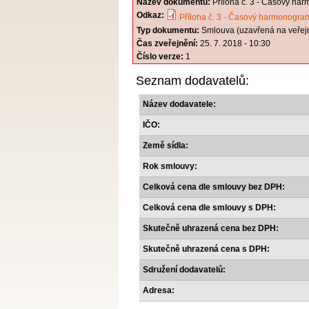
Název dokumentu:
Příloha č. 3 - Časový ha
Odkaz:
Příloha č. 3 - Časový harmonogram
Typ dokumentu:
Smlouva (uzavřená na veřej
Čas zveřejnění:
25. 7. 2018 - 10:30
Číslo verze:
1
Seznam dodavatelů:
Název dodavatele:
IČO:
Země sídla:
Rok smlouvy:
Celková cena dle smlouvy bez DPH:
Celková cena dle smlouvy s DPH:
Skutečně uhrazená cena bez DPH:
Skutečně uhrazená cena s DPH:
Sdružení dodavatelů:
Adresa: