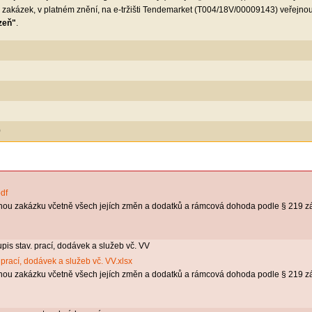
h zakázek, v platném znění, na e-tržišti Tendemarket (T004/18V/00009143) veřejn
zeň
"
.
0
df
nou zakázku včetně všech jejích změn a dodatků a rámcová dohoda podle § 219 z
pis stav. prací, dodávek a služeb vč. VV
 prací, dodávek a služeb vč. VV.xlsx
nou zakázku včetně všech jejích změn a dodatků a rámcová dohoda podle § 219 z