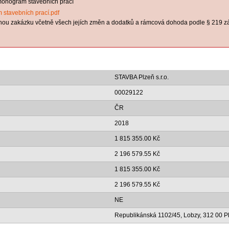
rmonogram stavebních prací
 stavebních prací.pdf
nou zakázku včetně všech jejích změn a dodatků a rámcová dohoda podle § 219 z
STAVBA Plzeň s.r.o.
00029122
ČR
2018
1 815 355.00 Kč
2 196 579.55 Kč
1 815 355.00 Kč
2 196 579.55 Kč
NE
Republikánská 1102/45, Lobzy, 312 00 P