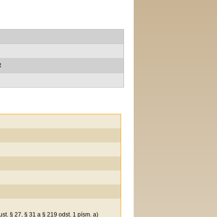
R
t. § 27, § 31 a § 219 odst. 1 písm. a)