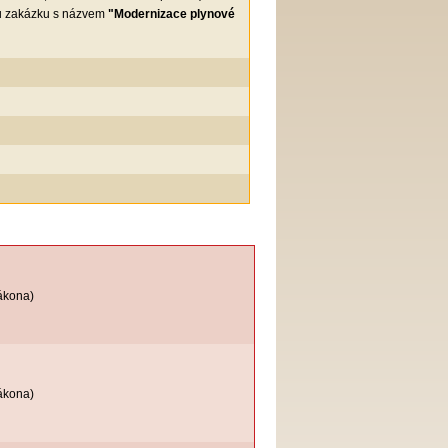
ou zakázku s názvem
"Modernizace plynové
ákona)
ákona)