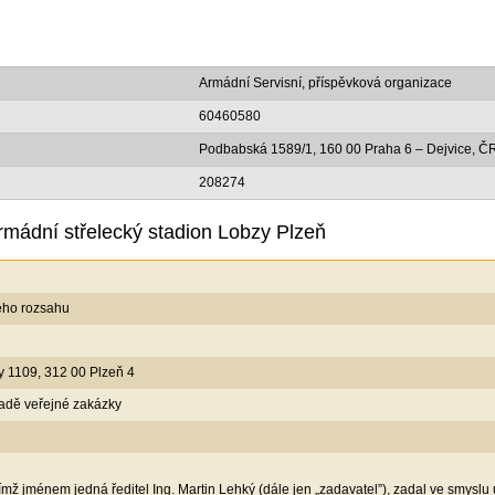
Armádní Servisní, příspěvková organizace
60460580
Podbabská 1589/1, 160 00 Praha 6 – Dejvice, Č
208274
rmádní střelecký stadion Lobzy Plzeň
ého rozsahu
y 1109, 312 00 Plzeň 4
adě veřejné zakázky
mž jménem jedná ředitel Ing. Martin Lehký (dále jen „zadavatel”), zadal ve smyslu us