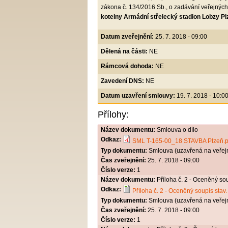
zákona č. 134/2016 Sb., o zadávání veřejnýc
kotelny Armádní střelecký stadion Lobzy Pl
Datum zveřejnění:
25. 7. 2018 - 09:00
Dělená na části:
NE
Rámcová dohoda:
NE
Zavedení DNS:
NE
Datum uzavření smlouvy:
19. 7. 2018 - 10:0
Přílohy:
Název dokumentu:
Smlouva o dílo
Odkaz:
SML T-165-00_18 STAVBA Plzeň.p
Typ dokumentu:
Smlouva (uzavřená na veřej
Čas zveřejnění:
25. 7. 2018 - 09:00
Číslo verze:
1
Název dokumentu:
Příloha č. 2 - Oceněný sou
Odkaz:
Příloha č. 2 - Oceněný soupis stav.
Typ dokumentu:
Smlouva (uzavřená na veřej
Čas zveřejnění:
25. 7. 2018 - 09:00
Číslo verze:
1