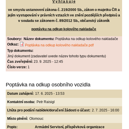
V y h l a š u j e
ve smyslu ustanovení zákona č. 219/2000 Sb., zákon o majetku ČR a
jejím vystupování v právních vztazích ve znění pozdějších předpisů a
v souladu se zákonem č. 89/2012 Sb., občanský zákoník
poptávku na odkup kolového nakladače
Soubory:
Název dokumentu:
Poptávka na odkup kolového nakladače
Odkaz:
Poptávka na odkup kolového nakladače.pdf
Typ dokumentu:
Jiný dokument (zadavatel uvede název tohoto typu dokumentu)
Čas zveřejnění:
23. 9. 2025 - 12:45
Číslo verze:
1
Poptávka na odkup osobního vozidla
Datum zahájení:
17. 6. 2025 - 13:53
Kontaktní osoba:
Petr Raisigl
Lhůta pro podání nabídek/doručení žádosti o účast:
2. 7. 2025 - 16:00
Místo plnění:
Olomouc
Popis:
Armádní Servisní, příspěvková organizace