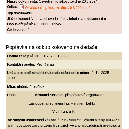
Název dokumentu:
Osvědčení o jakosti ze dne 20.3.2024
Odkaz:
Osvědčení o jakosti ze dne 20.3.2024.pdf
Typ dokumentu:
Jiný dokument (zadavatel uvede název tohoto typu dokumentu)
Čas zveřejnění:
4. 5. 2026 - 09:45
Číslo verze:
1
Poptávka na odkup kolového nakladače
Datum zahájení:
20. 10. 2025 - 13:33
Kontaktní osoba:
Petr Raisigl
Lhůta pro podání nabídek/doručení žádosti o účast:
1. 11. 2025 -
16:00
Místo plnění:
Prostějov
Popis:
Armádní Servisní, příspěvková organizace
zastoupená ředitelem Ing. Martinem Lehkým
V y h l a š u j e
ve smyslu ustanovení zákona č. 219/2000 Sb., zákon o majetku ČR a
jejím vystupování v právních vztazích ve znění pozdějších předpisů a