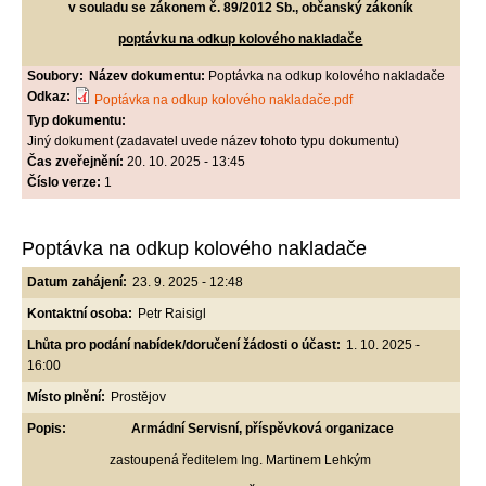
v souladu se zákonem č. 89/2012 Sb., občanský zákoník
poptávku na odkup kolového nakladače
Soubory:
Název dokumentu:
Poptávka na odkup kolového nakladače
Odkaz:
Poptávka na odkup kolového nakladače.pdf
Typ dokumentu:
Jiný dokument (zadavatel uvede název tohoto typu dokumentu)
Čas zveřejnění:
20. 10. 2025 - 13:45
Číslo verze:
1
Poptávka na odkup kolového nakladače
Datum zahájení:
23. 9. 2025 - 12:48
Kontaktní osoba:
Petr Raisigl
Lhůta pro podání nabídek/doručení žádosti o účast:
1. 10. 2025 -
16:00
Místo plnění:
Prostějov
Popis:
Armádní Servisní, příspěvková organizace
zastoupená ředitelem Ing. Martinem Lehkým