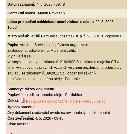
Datum zahájení:
4. 5. 2026 - 09:48
Kontaktní osoba:
Martin Provazník
Lhůta pro podání nabídek/doručení žádosti o účast:
20. 5. 2026 -
10:00
Místo plnění:
letiště Pardubice, pozemek st. p. č. 938 v k. ú. Popkovice
Popis:
Armádní Servisní, příspěvková organizace
zastoupená ředitelem Ing. Martinem Lehkým
V y h l a š u j e
ve smyslu ustanovení zákona č. 219/2000 Sb., zákon o majetku ČR a
jejím vystupování v právních vztazích ve znění pozdějších předpisů a v
souladu se zákonem č. 89/2012 Sb., občanský zákoník
poptávku na odkup topného oleje - Pardubice
Soubory:
Název dokumentu:
Poptávkä na odkup topného oleje - Pardubice
Odkaz:
Poptávka na odkup topného oleje - Pardubice.pdf
Typ dokumentu:
Jiný dokument (zadavatel uvede název tohoto typu dokumentu)
Čas zveřejnění:
4. 5. 2026 - 09:45
Číslo verze:
1
,