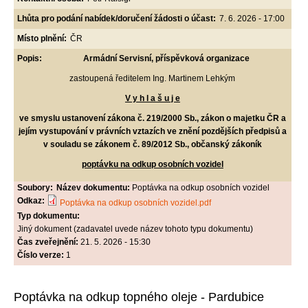
Lhůta pro podání nabídek/doručení žádosti o účast:
7. 6. 2026 - 17:00
Místo plnění:
ČR
Popis:
Armádní Servisní, příspěvková organizace
zastoupená ředitelem Ing. Martinem Lehkým
V y h l a š u j e
ve smyslu ustanovení zákona č. 219/2000 Sb., zákon o majetku ČR a
jejím vystupování v právních vztazích ve znění pozdějších předpisů a
v souladu se zákonem č. 89/2012 Sb., občanský zákoník
poptávku na odkup osobních vozidel
Soubory:
Název dokumentu:
Poptávka na odkup osobních vozidel
Odkaz:
Poptávka na odkup osobních vozidel.pdf
Typ dokumentu:
Jiný dokument (zadavatel uvede název tohoto typu dokumentu)
Čas zveřejnění:
21. 5. 2026 - 15:30
Číslo verze:
1
Poptávka na odkup topného oleje - Pardubice