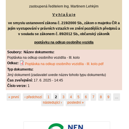
zastoupená ředitelem Ing. Martinem Lehkým
V y h l a š u j e
ve smyslu ustanovení zákona č. 219/2000 Sb., zákon o majetku ČR a
jejím vystupování v právních vztazích ve znění pozdějších předpisů a
v souladu se zákonem č. 89/2012 Sb., občanský zákoník
poptávku na odkup osobního vozidla
Soubory:
Název dokumentu:
Poptávka na odkup osobního vozidlla - III. kolo
Odkaz:
Poptávka na odkup osobního vozidlla - III. kolo.pdf
Typ dokumentu:
Jiný dokument (zadavatel uvede název tohoto typu dokumentu)
Čas zveřejnění:
17. 6. 2025 - 14:45
Číslo verze:
1
Stránky
« první
‹ předchozí
1
2
3
4
5
6
7
8
9
…
následující ›
poslední »