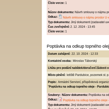
Číslo verze:
1
,
Název dokumentu:
Návrh smlouvy o nájmu pr
Odkaz:
Návrh smlouvy o nájmu prostor U-
Typ dokumentu:
Jiný dokument (zadavatel uv
Čas zveřejnění:
2. 12. 2024 - 13:45
Číslo verze:
1
Poptávka na odkup topného olej
Datum zahájení:
22. 10. 2024 - 12:33
Kontaktní osoba:
Miroslav Táborský
Lhůta pro podání nabídek/doručení žádosti o
Místo plnění:
letiště Pardubice, pozemek st. p.
Popis:
Armádní Servisní, příspěvková organi
"
Poptávku na odkup topného oleje - Pardubi
Soubory:
Název dokumentu:
Poptávka na od
Odkaz:
Poptávka na odkup topného oleje -
Typ dokumentu:
Jiný dokument (zadavatel uv