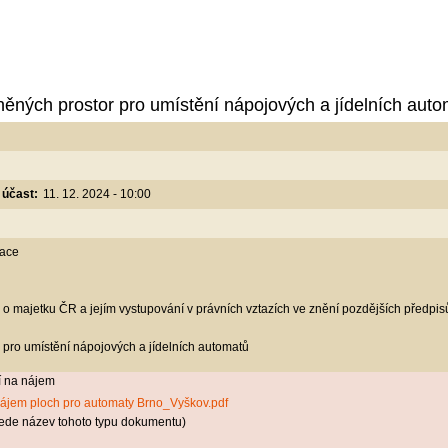
něných prostor pro umístění nápojových a jídelních aut
 účast:
11. 12. 2024 - 10:00
zace
 o majetku ČR a jejím vystupování v právních vztazích ve znění pozdějších předpi
 pro umístění nápojových a jídelních automatů
í na nájem
nájem ploch pro automaty Brno_Vyškov.pdf
ede název tohoto typu dokumentu)