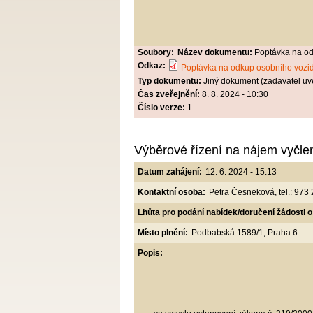
Soubory:
Název dokumentu:
Poptávka na od
Odkaz:
Poptávka na odkup osobního vozid
Typ dokumentu:
Jiný dokument (zadavatel uv
Čas zveřejnění:
8. 8. 2024 - 10:30
Číslo verze:
1
Výběrové řízení na nájem vyčle
Datum zahájení:
12. 6. 2024 - 15:13
Kontaktní osoba:
Petra Česneková, tel.: 973
Lhůta pro podání nabídek/doručení žádosti o
Místo plnění:
Podbabská 1589/1, Praha 6
Popis: