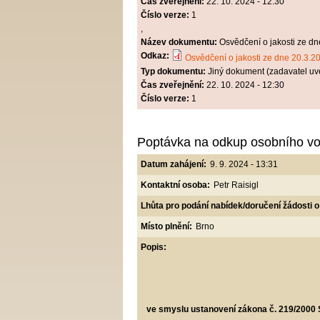
Čas zveřejnění:
22. 10. 2024 - 12:30
Číslo verze:
1
,
Název dokumentu:
Osvědčení o jakosti ze d
Odkaz:
Osvědčení o jakosti ze dne 20.3.2
Typ dokumentu:
Jiný dokument (zadavatel uv
Čas zveřejnění:
22. 10. 2024 - 12:30
Číslo verze:
1
Poptávka na odkup osobního vo
Datum zahájení:
9. 9. 2024 - 13:31
Kontaktní osoba:
Petr Raisigl
Lhůta pro podání nabídek/doručení žádosti o
Místo plnění:
Brno
Popis:
ve smyslu ustanovení zákona č. 219/2000 S