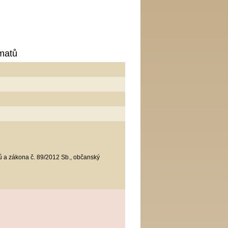
omatů
sů a zákona č. 89/2012 Sb., občanský