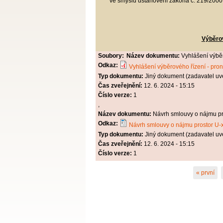
ve smyslu ustanovení zákona č. 219/2000 
Výběrov
Soubory:
Název dokumentu:
Vyhlášení výbě
Odkaz:
Vyhlášení výběrového řízení - pr
Typ dokumentu:
Jiný dokument (zadavatel uv
Čas zveřejnění:
12. 6. 2024 - 15:15
Číslo verze:
1
,
Název dokumentu:
Návrh smlouvy o nájmu pr
Odkaz:
Návrh smlouvy o nájmu prostor U-
Typ dokumentu:
Jiný dokument (zadavatel uv
Čas zveřejnění:
12. 6. 2024 - 15:15
Číslo verze:
1
Stránky
« první