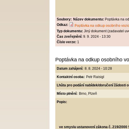
Soubory:
Název dokumentu:
Poptávka na od
Odkaz:
Poptávka na odkup osobního vozid
Typ dokumentu:
Jiný dokument (zadavatel uv
Čas zveřejnění:
9. 9. 2024 - 13:30
Číslo verze:
1
Poptávka na odkup osobního voz
Datum zahájení:
8. 8. 2024 - 10:28
Kontaktní osoba:
Petr Raisigl
Lhůta pro podání nabídek/doručení žádosti o
Místo plnění:
Brno, Plzeň
Popis:
ve smyslu ustanovení zákona č. 219/2000 S