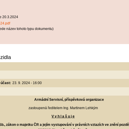
ne 20.3.2024
024.pdf
ede název tohoto typu dokumentu)
zidla
 účast:
23. 9. 2024 - 16:00
Armádní Servisní, příspěvková organizace
zastoupená ředitelem Ing. Martinem Lehkým
V y h l a š u j e
b., zákon o majetku ČR a jejím vystupování v právních vztazích ve znění pozdě