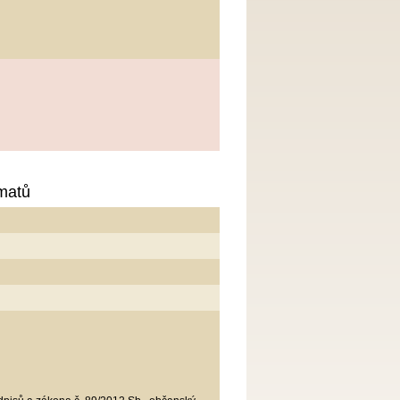
omatů