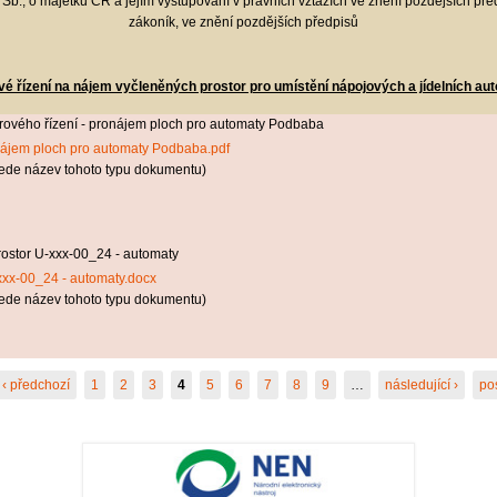
Sb., o majetku ČR a jejím vystupování v právních vztazích ve znění pozdějších př
zákoník, ve znění pozdějších předpisů
é řízení na nájem vyčleněných prostor pro umístění nápojových a jídelních au
rového řízení - pronájem ploch pro automaty Podbaba
onájem ploch pro automaty Podbaba.pdf
ede název tohoto typu dokumentu)
ostor U-xxx-00_24 - automaty
xxx-00_24 - automaty.docx
ede název tohoto typu dokumentu)
‹ předchozí
1
2
3
4
5
6
7
8
9
…
následující ›
po