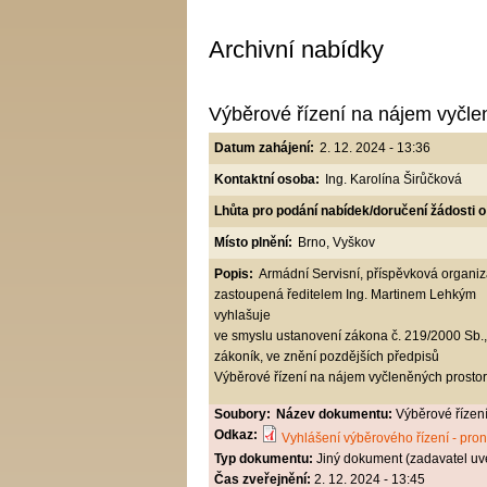
Archivní nabídky
Výběrové řízení na nájem vyčle
Datum zahájení:
2. 12. 2024 - 13:36
Kontaktní osoba:
Ing. Karolína Širůčková
Lhůta pro podání nabídek/doručení žádosti o
Místo plnění:
Brno, Vyškov
Popis:
Armádní Servisní, příspěvková organi
zastoupená ředitelem Ing. Martinem Lehkým
vyhlašuje
ve smyslu ustanovení zákona č. 219/2000 Sb.,
zákoník, ve znění pozdějších předpisů
Výběrové řízení na nájem vyčleněných prostor
Soubory:
Název dokumentu:
Výběrové řízen
Odkaz:
Vyhlášení výběrového řízení - pro
Typ dokumentu:
Jiný dokument (zadavatel uv
Čas zveřejnění:
2. 12. 2024 - 13:45