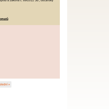
edpisů a zákona č. 89/2012 Sb., občanský
tomatů
slední »