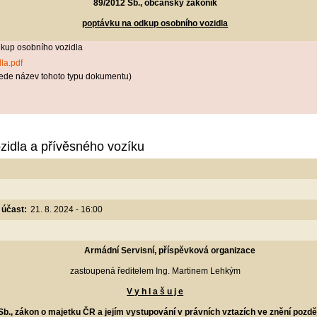
89/2012 Sb., občanský zákoník
poptávku na odkup osobního vozidla
kup osobního vozidla
la.pdf
ede název tohoto typu dokumentu)
idla a přívěsného vozíku
 účast:
21. 8. 2024 - 16:00
Armádní Servisní, příspěvková organizace
zastoupená ředitelem Ing. Martinem Lehkým
V y h l a š u j e
b., zákon o majetku ČR a jejím vystupování v právních vztazích ve znění pozdě