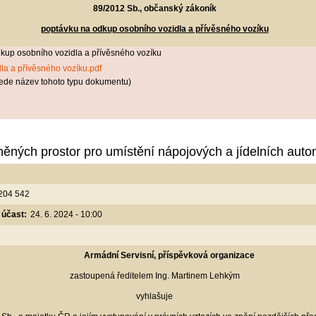
89/2012 Sb., občanský zákoník
poptávku na odkup osobního vozidla a přívěsného vozíku
kup osobního vozidla a přívěsného vozíku
la a přívěsného vozíku.pdf
ede název tohoto typu dokumentu)
něných prostor pro umístění nápojových a jídelních aut
 204 542
 účast:
24. 6. 2024 - 10:00
Armádní Servisní, příspěvková organizace
zastoupená ředitelem Ing. Martinem Lehkým
vyhlašuje