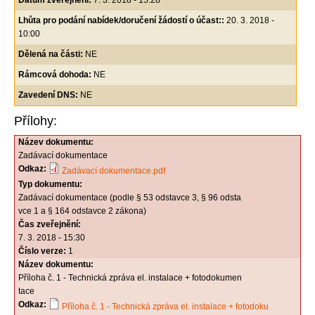
Datum zveřejnění:
7. 3. 2018 - 15:28
Lhůta pro podání nabídek/doručení žádostí o účast::
20. 3. 2018 -
10:00
Dělená na části:
NE
Rámcová dohoda:
NE
Zavedení DNS:
NE
Přílohy:
Název dokumentu:
Zadávací dokumentace
Odkaz:
Zadávací dokumentace.pdf
Typ dokumentu:
Zadávací dokumentace (podle § 53 odstavce 3, § 96 odsta
vce 1 a § 164 odstavce 2 zákona)
Čas zveřejnění:
7. 3. 2018 - 15:30
Číslo verze:
1
Název dokumentu:
Příloha č. 1 - Technická zpráva el. instalace + fotodokumen
tace
Odkaz:
Příloha č. 1 - Technická zpráva el. instalace + fotodoku