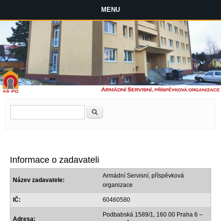
MENU
Vyhledávání
Hledat
Informace o zadavateli
Armádní Servisní, příspěvková
Název zadavatele:
organizace
IČ:
60460580
Podbabská 1589/1, 160 00 Praha 6 –
Adresa: