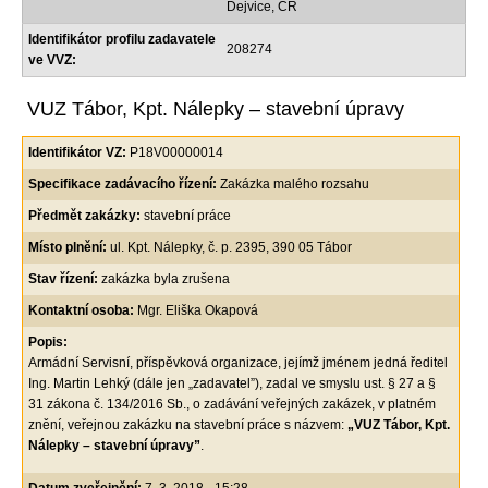
Dejvice, ČR
Identifikátor profilu zadavatele
208274
ve VVZ:
VUZ Tábor, Kpt. Nálepky – stavební úpravy
Identifikátor VZ:
P18V00000014
Specifikace zadávacího řízení:
Zakázka malého rozsahu
Předmět zakázky:
stavební práce
Místo plnění:
ul. Kpt. Nálepky, č. p. 2395, 390 05 Tábor
Stav řízení:
zakázka byla zrušena
Kontaktní osoba:
Mgr. Eliška Okapová
Popis:
Armádní Servisní, příspěvková organizace, jejímž jménem jedná ředitel
Ing. Martin Lehký (dále jen „zadavatel”), zadal ve smyslu ust. § 27 a §
31 zákona č. 134/2016 Sb., o zadávání veřejných zakázek, v platném
znění, veřejnou zakázku na stavební práce s názvem:
„VUZ Tábor, Kpt.
Nálepky – stavební úpravy”
.