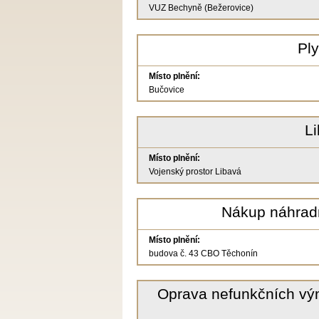
VUZ Bechyně (Bežerovice)
Pl
Místo plnění:
Bučovice
L
Místo plnění:
Vojenský prostor Libavá
Nákup náhradn
Místo plnění:
budova č. 43 CBO Těchonín
Oprava nefunkčních vým