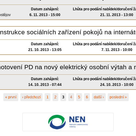
Datum zahájení:
Lhůta pro podání nabídek/doručení ž
ostějov
6. 11. 2013 - 15:00
21. 11. 2013 - 13:00
nstrukce sociálních zařízení pokojů na internátu
Datum zahájení:
Lhůta pro podání nabídek/doručení ž
21. 10. 2013 - 13:05
7. 11. 2013 - 10:00
yhotovení PD na nový elektrický osobní výtah a 
Datum zahájení:
Lhůta pro podání nabídek/doručení ž
14. 10. 2013 - 07:44
24. 10. 2013 - 10:00
« první
‹ předchozí
1
2
3
4
5
6
další ›
poslední »