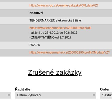
https://www.as-po.cz/verejne-zakazky/XMLdataVZ?
Neaktivní
TENDERMARKET, elektronické tržiště
https://www.tendermarket.cz/Z00000290.profil
- aktivní od 26.4.2013 do 30.6.2017
- ZNEAKTIVNĚNO od 1.7.2017
352236
https://www.tendermarket.cz/Z00000290.profil/XMLdataVZ?
Zrušené zakázky
Řadit dle
Order