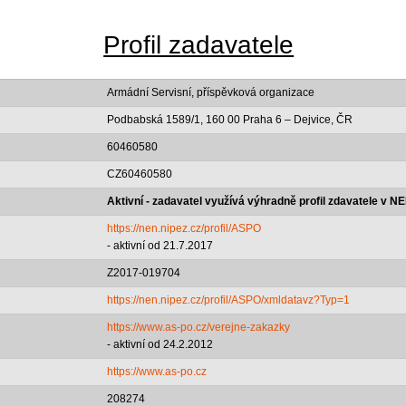
Profil zadavatele
Armádní Servisní, příspěvková organizace
Podbabská 1589/1, 160 00 Praha 6 – Dejvice, ČR
60460580
CZ60460580
Aktivní - zadavatel využívá výhradně profil zdavatele v N
https://nen.nipez.cz/profil/ASPO
- aktivní od 21.7.2017
Z2017-019704
https://nen.nipez.cz/profil/ASPO/xmldatavz?Typ=1
https://www.as-po.cz/verejne-zakazky
- aktivní od 24.2.2012
https://www.as-po.cz
208274