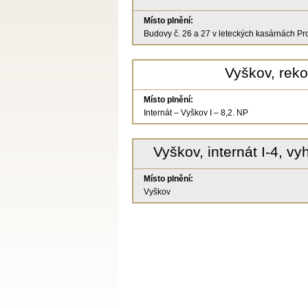
Místo plnění:
Budovy č. 26 a 27 v leteckých kasárnách Pr
Vyškov, reko
Místo plnění:
Internát – Vyškov I – 8,2. NP
Vyškov, internát I-4, v
Místo plnění:
Vyškov
Stránky