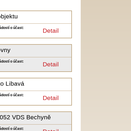
objektu
ádostí o účast:
Detail
ovny
ádostí o účast:
Detail
to Libavá
ádostí o účast:
Detail
. 052 VDS Bechyně
ádostí o účast: