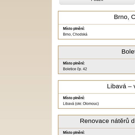
Brno, C
Místo plnění:
Brno, Chodská
Bole
Místo plnění:
Boletice čp. 42
Libavá – 
Místo plnění:
Libavá (okr. Olomouc)
Renovace nátěrů d
Místo plnění: