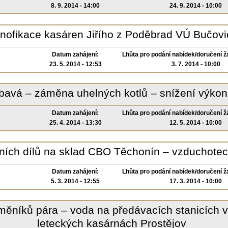
8. 9. 2014 - 14:00
24. 9. 2014 - 10:00
ynofikace kasáren Jiřího z Poděbrad VÚ Bučovi
Datum zahájení:
Lhůta pro podání nabídek/doručení ž
23. 5. 2014 - 12:53
3. 7. 2014 - 10:00
ibavá – záměna uhelných kotlů – snížení výko
Datum zahájení:
Lhůta pro podání nabídek/doručení ž
25. 4. 2014 - 13:30
12. 5. 2014 - 10:00
ích dílů na sklad CBO Těchonín – vzduchote
Datum zahájení:
Lhůta pro podání nabídek/doručení ž
5. 3. 2014 - 12:55
17. 3. 2014 - 10:00
ěníků pára – voda na předávacích stanicích v
leteckých kasárnách Prostějov