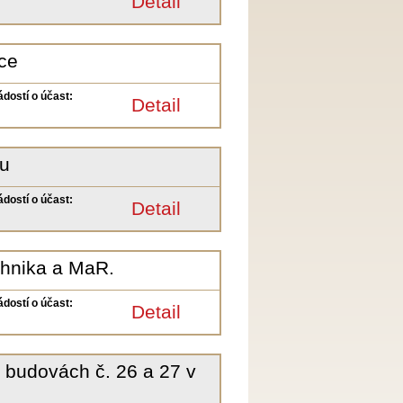
Detail
ce
ádostí o účast:
Detail
nu
ádostí o účast:
Detail
chnika a MaR.
ádostí o účast:
Detail
 budovách č. 26 a 27 v