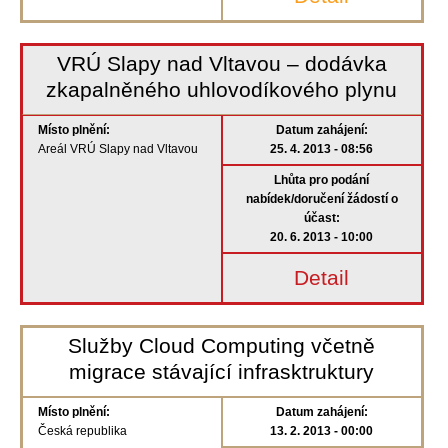
VRÚ Slapy nad Vltavou – dodávka
zkapalněného uhlovodíkového plynu
Místo plnění:
Datum zahájení:
Areál VRÚ Slapy nad Vltavou
25. 4. 2013 - 08:56
Lhůta pro podání
nabídek/doručení žádostí o
účast:
20. 6. 2013 - 10:00
Detail
Služby Cloud Computing včetně
migrace stávající infrasktruktury
Místo plnění:
Datum zahájení:
Česká republika
13. 2. 2013 - 00:00