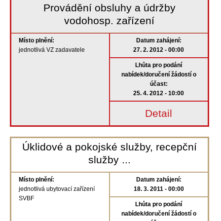
Provádění obsluhy a údržby
vodohosp. zařízení
Místo plnění:
Datum zahájení:
jednotlivá VZ zadavatele
27. 2. 2012 - 00:00
Lhůta pro podání
nabídek/doručení žádostí o
účast:
25. 4. 2012 - 10:00
Detail
Úklidové a pokojské služby, recepční
služby ...
Místo plnění:
Datum zahájení:
jednotlivá ubytovací zařízení
18. 3. 2011 - 00:00
SVBF
Lhůta pro podání
nabídek/doručení žádostí o