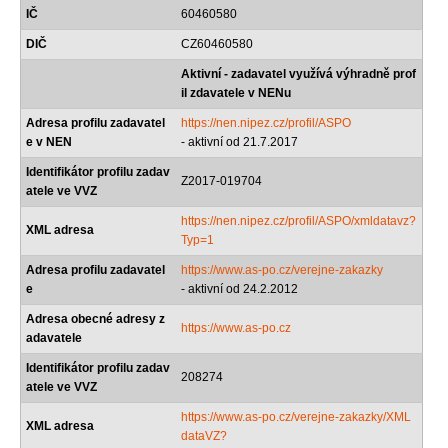
IČ
60460580
DIČ
CZ60460580
Aktivní - zadavatel využívá výhradně prof
il zdavatele v NENu
Adresa profilu zadavatel
https://nen.nipez.cz/profil/ASPO
e v NEN
- aktivní od 21.7.2017
Identifikátor profilu zadav
Z2017-019704
atele ve VVZ
https://nen.nipez.cz/profil/ASPO/xmldatavz?
XML adresa
Typ=1
Adresa profilu zadavatel
https://www.as-po.cz/verejne-zakazky
e
- aktivní od 24.2.2012
Adresa obecné adresy z
https://www.as-po.cz
adavatele
Identifikátor profilu zadav
208274
atele ve VVZ
https://www.as-po.cz/verejne-zakazky/XML
XML adresa
dataVZ?