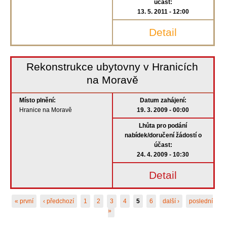
účast:
13. 5. 2011 - 12:00
Detail
Rekonstrukce ubytovny v Hranicích
na Moravě
Místo plnění:
Datum zahájení:
Hranice na Moravě
19. 3. 2009 - 00:00
Lhůta pro podání
nabídek/doručení žádostí o
účast:
24. 4. 2009 - 10:30
Detail
Stránky
« první
‹ předchozí
1
2
3
4
5
6
další ›
poslední
»